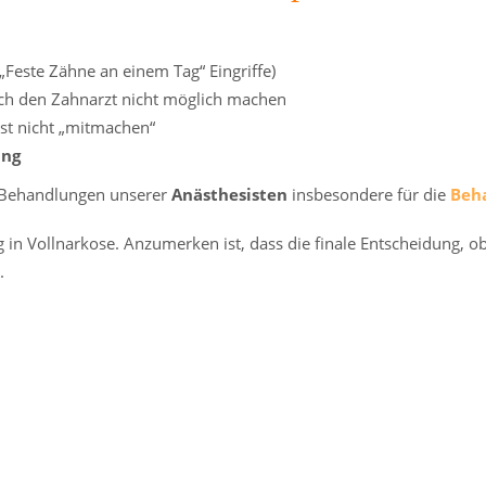
„Feste Zähne an einem Tag“ Eingriffe)
h den Zahnarzt nicht möglich machen
gst nicht „mitmachen“
ung
e-Behandlungen unserer
Anästhesisten
insbesondere für die
Beh
n Vollnarkose. Anzumerken ist, dass die finale Entscheidung, o
.