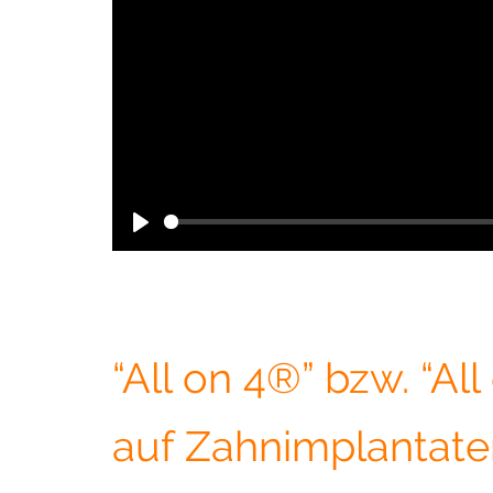
“All on 4®” bzw. “Al
auf Zahnimplantate