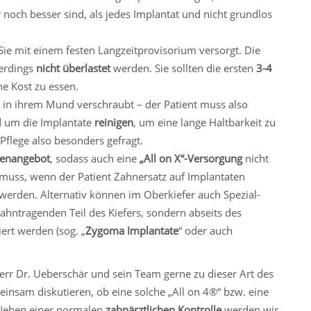
noch besser sind, als jedes Implantat und nicht grundlos
ie mit einem festen Langzeitprovisorium versorgt. Die
lerdings
nicht überlastet
werden. Sie sollten die ersten
3-4
he Kost zu essen.
est in ihrem Mund verschraubt – der Patient muss also
 um die Implantate
reinigen
, um eine lange Haltbarkeit zu
 Pflege also besonders gefragt.
henangebot
, sodass auch eine
„All on X“-Versorgung
nicht
n muss, wenn der Patient Zahnersatz auf Implantaten
werden. Alternativ können im Oberkiefer auch Spezial-
ahntragenden Teil des Kiefers, sondern abseits des
iert werden (sog. „
Zygoma Implantate
“ oder auch
Herr Dr. Ueberschär und sein Team gerne zu dieser Art des
insam diskutieren, ob eine solche „All on 4®“ bzw. eine
 Neben einer normalen
zahnärztlichen Kontrolle
werden wir