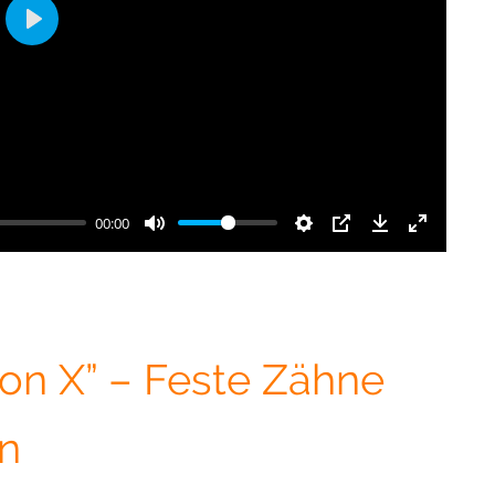
Play
00:00
l on X” – Feste Zähne
n