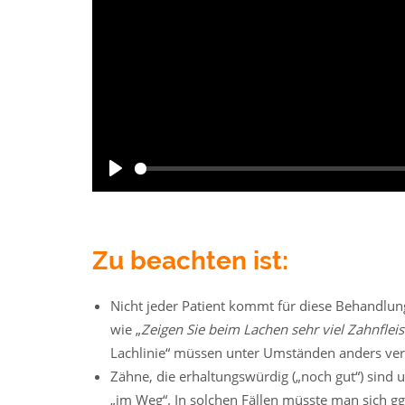
Zu beachten ist:
Nicht jeder Patient kommt für diese Behandlun
wie „
Zeigen Sie beim Lachen sehr viel Zahnfleis
Lachlinie“ müssen unter Umständen anders ver
Zähne, die erhaltungswürdig („noch gut“) sind
„im Weg“. In solchen Fällen müsste man sich g