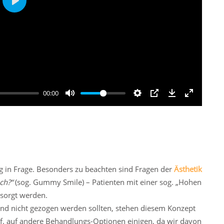
Play
00:00
g in Frage. Besonders zu beachten sind Fragen der
Ästhetik
ch?“
(sog. Gummy Smile) – Patienten mit einer sog. „Hohen
sorgt werden.
 und nicht gezogen werden sollten, stehen diesem Konzept
gf. auf andere Behandlungs-Optionen einigen, da wir davon