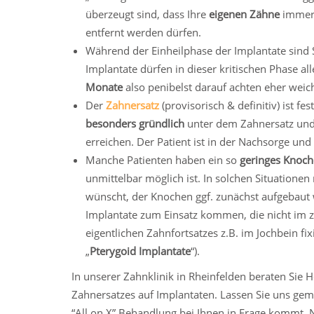
überzeugt sind, dass Ihre
eigenen Zähne
immer 
entfernt werden dürfen.
Während der Einheilphase der Implantate sind S
Implantate dürfen in dieser kritischen Phase al
Monate
also penibelst darauf achten eher weic
Der
Zahnersatz
(provisorisch & definitiv) ist f
besonders gründlich
unter dem Zahnersatz und
erreichen. Der Patient ist in der Nachsorge und
Manche Patienten haben ein so
geringes Knoc
unmittelbar möglich ist. In solchen Situatione
wünscht, der Knochen ggf. zunächst aufgebaut 
Implantate zum Einsatz kommen, die nicht im z
eigentlichen Zahnfortsatzes z.B. im Jochbein fix
„
Pterygoid Implantate
“).
In unserer Zahnklinik in Rheinfelden beraten Sie 
Zahnersatzes auf Implantaten. Lassen Sie uns geme
“All on X” Behandlung bei Ihnen in Frage kommt.