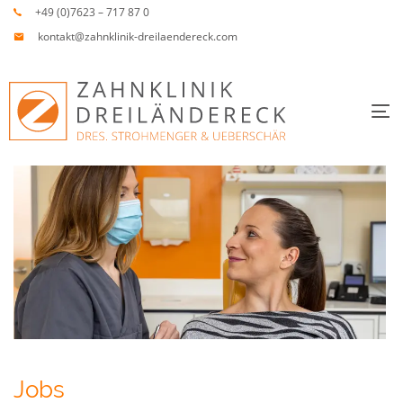
Links
Zur
+49 (0)7623 – 717 87 0
überspringen
primären
kontakt@zahnklinik-dreilaendereck.com
Navigation
springen
Zum
To
Inhalt
springen
Jobs