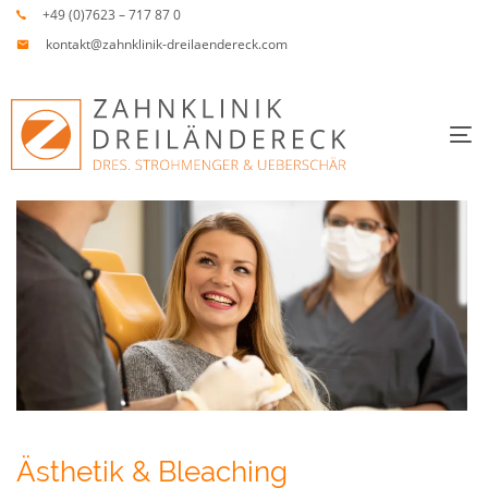
Links
Zur
+49 (0)7623 – 717 87 0
überspringen
primären
kontakt@zahnklinik-dreilaendereck.com
Navigation
springen
Zum
To
Inhalt
springen
Ästhetik & Bleaching